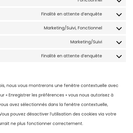
Fonctionnel
to
Consent
service
Finalité en attente d’enquête
to
Consent
wordpress
service
Marketing/Suivi, Fonctionnel
to
Consent
wordfence
service
Marketing/Suivi
to
Consent
fusion-
service
Finalité en attente d’enquête
to
theme
Consent
facebook
service
to
instagram
service
 fois, nous vous montrerons une fenêtre contextuelle avec
divers
ur « Enregistrer les préférences » vous nous autorisez à
 vous avez sélectionnés dans la fenêtre contextuelle,
ous pouvez désactiver l’utilisation des cookies via votre
urrait ne plus fonctionner correctement.