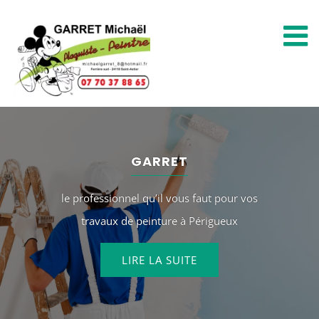
Passer
au
contenu
GARRET
le professionnel qu’il vous faut pour vos
travaux de peinture à Périgueux
LIRE LA SUITE